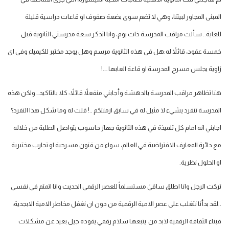
المبنى المجاور لبيتنا، وهي لا تضم سوى بضعة صفوف او قاعات دراسية قليلة
للغاية.. سألت مراقب المدرسة ذات يوم، وانا اتذكر سعة مدرستي الثانوية قبل
خمسة عقود، قائلاً له:هل في هذه الثانوية مرسم وهل يوجد مختبر للكيمياء وفي اي
زاوية يجلس مسرح المدرسة او قاعة العابها ….!
هنا تظاهر مراقب المدرسة بالدهشة وأجابني منفعلاً قائلاً: كلا بالتاكيد… ولكن هذه
المدرسة تنفرد يشيء لا مثيل له في سابق ازمنتكم ..! قلت له وما شكل هذا التفرد؟
اجابني انه امام كل تلميذة في هذه الثانوية جهاز حاسوب يتواصل الطلبة من خلاله
مع دائرة المعارف الافتراضية في العالم، سواء من فنون مسرحية او تجارب مختبرية
او الحلول نظرية.
تركت الرجل وانا اطلق ساقيَ مستسلماً للعصر الرقمي الحديث وانا اتمتم في نفسي
..لقد بدأنا نتغلب على عصر الامية الرقمية من دون ان نغفل مخاطر الامية الابجدية،
فبناء الثقافة الرقمية لابد من يتبعها سلام رقمي يقوده جيل بعيد عن مشكلات