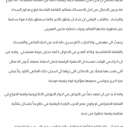
قادم بين الاجيال من اجل الامساك بمقاليد الثقافة القادمة لبلوغ محاور السداد
والرشاد… فالقلب الرقمي ان شاء ان ينطق بالخير فانما سينطق بارادة قوة سامية
غير منظورة مادتها التقاليد وتراث حضارة ما بين النهرين.
رجعتُ الى مهجعي، وانا لازلت اكلم سري، بانه لابد من احياء الماضي والتمسك
بالثقافة الالتماسية وانا لا اتعدى في الاحوال كافة جدران غرفة معيشتي.. ولابد من
ان ادرك في الوقت نفسه ان الاجهزة الرقمية تحمل ادمغة عميقة تُدون الاعمال
التي قمت بها فضلاً عن الاماكن التي زرتها كي اسجل ذلك الماضي التليد، وأعيش
مرة اخرى بحواسي جميعها بمؤازرة قوة رقمية موجبة.
وانه لا بد من ان نبتعد حقاُ عن الخوض في ادوار الجيوش الالكترونية ولعبة الصراع في
الفضاء الافتراضي او ولوج عصر الحرب الباردة الرقمية في عالم بدأ يتشكل بثنائية
قطبية رقمية خطيرة من جديد.
لم تفاجئني تلك الثانوية الأهلية لطالبات النخبة الميسورة، التي جرى افتتاحها في