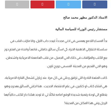
الاستاذ الدكتور مظهر محمد صالح
مستشار رئيس الوزراء للسياسة المالية
بدأ المساء اللامع يهمس في اذني مجدداً، ليبدد داب الليل، وانا مازلت اقلب في
سلسلة اختياراتي الذهنية الحرة، كي اسأل سائق حافلتي، قاصداً واحدة من افخم دور
بيع الكتب والمؤلفات في ذلك الحي الجميل، من قلب العاصمة الامريكية واشنطن،
وهو الحي القديم من المدينة المسمى جورج تاون.
كانت المتعة النادرة التي ترافق رحلتي في كل مرة عند زيارتي لشمال القارة الامريكية،
هي اقتناء كتاب او كتابين، في علم الاقتصاد الحديث.. هنا اجابني السائق بهدوء وهو
يتطلع الى لوحة رقمية شديدة الوقع امامه قائلاً لي: لا توجد هكذا دار للكتب حالياً ايها
الرجل وفي هذا المكان من المدينة!