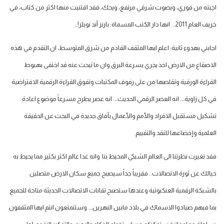
اجبته من فوري، وبصوت شرقي مرتفع، ويحك، فقد اقتنيت منها اكثر من كتاب، في
خريف العام 2011.. انها دار الكتب المسماة: بارنز آند نوبلز!..
اجابني بهدوء ثانية: اعلم ايها المثقف القادم من شرق المتوسط، ان التقدم في هذه
الاصقاع من الارض اخذ يجري بسرعة البرق وان ما تبحث عنه قد اختفى بهبوط
القراءة الورقية وتقلصها من على رفوف المكتبات وتفوق القراءة الرقمية الافتراضية
في كل زاوية…. انه العصر الرقمي الحديث…. انه عصر يطرح مسرعاً موضوع اعادة
تشكيل مستقبل الافراد والأمم والأعمال بآفاق جديدة في البحث عن الحقيقة
العلمية وإخضاعها للنقد والتقييم.
فقد تغيرت نظرتنا الى العالم الشبكي المحيط بنا وانه غدا عالم اكثر بكثير مما يحيط به
خيالك عن ثورة الاتصالات.. فقريباً جداً سيصبح جميع سكان الارض متصلين
بالشبكة الرقمية العنكبوتية وعندها ستصبح تقانات الاتصالات الحديثة متاحة للجميع
بما فيهم صيادوا الاسماك في بلاد مابين النهرين…. وستتمتعون انتم ايها المثقفون