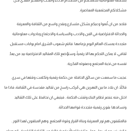
بسلطة معلوماتية ستمكنكم من استخدام الذكاء والبحث والتفكير النقدي لحل
مشكلاتكم المجتمعية المعاصرة.
فلابد من ان تُنموا وعيكم بشكل متسارع وبقدرٍ واسع من الثقافة والمعرفة
والحداثة الافتراضية في الفن والادب والسياسة والاجتماع وبادوات معلوماتية
متجددة يمسك العالم اليوم بزمامها .فانتم شعوب الشرق امام بوابات مستقبل
ثقافي، لا يمكن التحكم بها الا رقمياً، وستوُضع تلك المقاليد الافتراضية بيد من يعدُ
نفسه من نخبة المجتمع وصفوته الفكرية.
عجبت ما سمعت من سائق الحافلة من حكمة رقمية وتكلمت وقتها في سري
قائلاً: ان بلاد ما بين النهرين هي مُركب راسخ من تقاليد مقدسة في الثقافة، فاذا ما
اختل منه عنصر تطاير البناء وتفتت الحكمة.. فينبغي ان نحافظ على تلك التقاليد
ونساندها بقوى رقمية متجددة قوامها الحداثة.
فالمثقفون هم نور المعرفة وبناة القرار وقوة المجتمع وهم المبلغون لهذا النور..
فكيف نسمح ان يحل محل مثقفينا اجيالاً رقمية خالية من الثقافة التقليدية… انه صراع