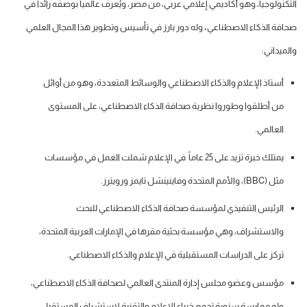
التكنولوجيا، وهو أكاديمي إعلامي عربي، من مصر، ويُعرف عالمياً بوصفه رائداً في
صحافة الذكاء الاصطناعي
،
وله دور بارز في تأسيس وتطوير هذا المجال العلمي
والميداني:
أستاذ الإعلام والذكاء الاصطناعي والوسائط المتعددة، وهو من أوائل
من أطلقوا وطوروا نظرية صحافة الذكاء الاصطناعي، على المستوى
العالمي.
يمتلك خبرة تزيد على 25 عاماً
في الإعلام شملت العمل في مؤسسات
مثل (BBC)، والأمم المتحدة وفاينينشل تايمز ورويترز.
الرئيس التنفيذي لمؤسسة صحافة الذكاء الاصطناعي للبحث
والاستشراف، وهي مؤسسة بحثية مقرها في الإمارات العربية المتحدة،
تركز على الدراسات المستقبلية في الإعلام والذكاء الاصطناعي.
مؤسس وعضو مجلس إدارة المنتدى العالمي لصحافة الذكاء الاصطناعي،
وله ممارسة سنوية تجمع خبراء الإعلام والتقنية لاستشراف المستقبل