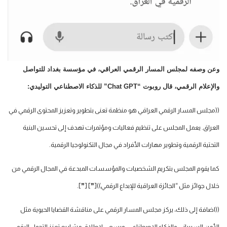
وعن وصفه لمجلس المسار الرقمي العراقي، في مؤسسة بغداد للتواصل
والإعلام الرقمي، قال روبوت “Chat GPT” للذكاء الاصطناعي التوليدي:
((مجلس المسار الرقمي العراقي هو منظمة تعنى بتطوير وتعزيز المحتوى الرقمي في
العراق. يعمل المجلس على تنظيم فعاليات ومؤتمرات تهدف إلى تحسين البنية
التحتية الرقمية وتطوير مهارات الأفراد في مجال التكنولوجيا الرقمية.
كما يقوم المجلس بتكريم الشخصيات والمؤسسات المبدعة في المجال الرقمي من
خلال جوائز مثل “الجائزة العراقية للإبداع الرقمي))[❞] [❞].
((اضافة إلى ذلك، يركز مجلس المسار الرقمي على مناقشة القضايا الحيوية مثل
الأمن السيبراني والذكاء الاصطناعي، ويسعى لإطلاق مشاريع تعزز التحول الرقمي