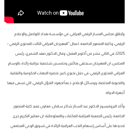
ويُطلق مجلس المسار الرقمي العراقي، في مؤسسة بغداد للتواصل والإعلام
الرقمي، وكلية المنصور الجامعة، اعمال “المهرجان العراقي الثالث للمحتوى الرقمي –
2025)، في الثاني عشر من أكتوبر المقبل، وقال الدكتور صفد الشمري، رئيس
المجلس، ان المهرجان سيحتفي بمائتين وخمسين شخصية عراقية رائدة، بالوسام
العراقي للمحتوى الرقمي، في حفل نخبوي كبير، تحضره الجهات الحكومية والنقابية
والنخبوية المختصة، ووسائل الإعلام، دعماً لجهود التحوّل الرقمي، التي تسعى فيها
أجهزة الدولة.
وأكد البروفيسور الدكتور عبد الستار شاكر سلمان، معاون عميد كلية المنصور
الجامعة، رئيس الجمعية العراقية للمكتبات والمعلوماتية، ان معايير التكريم جرى
تحديدها على أساس إسهام النخب العراقية الرائدة في تسويق الوعي المجتمعي