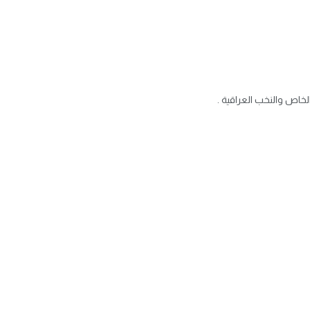
خاص والنخب العراقية .
اخرى