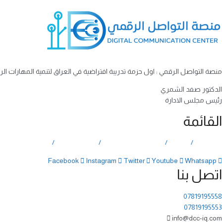
منصة التواصل الرقمي : اول حزمة تدريبة افتراضية في العراق لتنمية المهارات ا
الدكتور صفد الشمري
رئيس مجلس الادارة
القائمة
الرئيسية
الاخبار
المسار الرقمي العراقي
مبادرات رقمية
مؤسسة بغداد للتوا
Facebook
Instagram
Twitter
Youtube
Whatsapp
اتصل بنا
07819195558
07819195553
info@dcc-iq.com