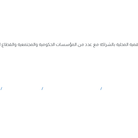
لرقمية المحلية بالشراكة مع عدد من المؤسسات الحكومية والمجتمعية والقطاع ال
صل والاعلام الرقمي
المهرجان العراقي للمحتوى الرقمي
ملتقى التواصل الرقمي