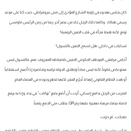
كان يجلس بهدوء في زاوية الشارع المؤدي إلى مبنى بيروقراطي، حيث كنا على موعد
رسمي هناك . وكانما ذلك الرجل جاء من عصر آخر، ربما من زمن الرئيس ماوتسي
تونغ، لكنه هبط فجأة في قلب الصين الرقمية!
تساءلت في داخلي: هل تسمح الصين بالتسول؟
أجابني مرافقي، الموظف الحكومي الصيني بانضباطه المعروف: نعم، فالتسول ليس
ممنوعاص قانوناً، لكنه ليس مباحاً بإطلاق، الدولة تراقبه وتحاصره إذا أصبح استغلالياً
أو هدد النظام القانوني إنها لا تُجرّم الفقر، لكنها تنظم وجوده في الفضاء العام.
اقتربت من الرجل بدافع إنساني، أردت أن أضع بضع “يوانات” في يده، وإذا به يرفع
لافتة بيضاء مربعة صغيرة عليها رمزQR، يطلب مني الدفع رقمياً.
ضحكت… ثم حزنت.
تذكرت متسولي شرق المتوسط ، حيث يغيب النظام ويغيب التنظيم وتغيب الكرامة