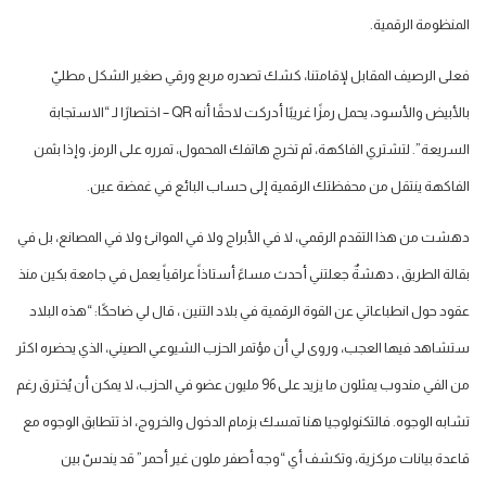
المنظومة الرقمية.
فعلى الرصيف المقابل لإقامتنا، كشك تصدره مربع ورقي صغير الشكل مطليّ
بالأبيض والأسود، يحمل رمزًا غريبًا أدركت لاحقًا أنه QR – اختصارًا لـ “الاستجابة
السريعة”. لتشتري الفاكهة، ثم تخرج هاتفك المحمول، تمرره على الرمز، وإذا بثمن
الفاكهة ينتقل من محفظتك الرقمية إلى حساب البائع في غمضة عين.
دهشت من هذا التقدم الرقمي، لا في الأبراج ولا في الموانئ ولا في المصانع، بل في
بقالة الطريق ، دهشةٌ جعلتني أحدث مساءً أستاذاً عراقياً يعمل في جامعة بكين منذ
عقود حول انطباعاتي عن القوة الرقمية في بلاد التنين ، قال لي ضاحكًا: “هذه البلاد
ستشاهد فيها العجب، وروى لي أن مؤتمر الحزب الشيوعي الصيني، الذي يحضره اكثر
من الفي مندوب يمثلون ما يزيد على 96 مليون عضو في الحزب، لا يمكن أن يُخترق رغم
تشابه الوجوه. فالتكنولوجيا هنا تمسك بزمام الدخول والخروج، اذ تتطابق الوجوه مع
قاعدة بيانات مركزية، وتكشف أي “وجه أصفر ملون غير أحمر” قد يندسّ بين