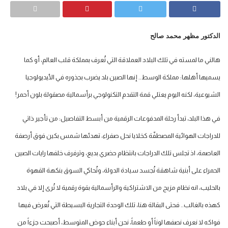
الدكتور مظهر محمد صالح
هالني ما لمسته في تلك البلاد العملاقة التي تُعرف بمملكة قلب العالم، أو كما
يسميها أهلها: مملكة الوسط.. إنها الصين بلد يضرب بجذوره في الأيديولوجيا
الشيوعية، لكنه اليوم يعتلي قمة التقدم التكنولوجي برأسمالية مصقولة بلون أحمر!
في هذا البلد، تبدأ رحلة المدفوعات الرقمية من أبسط التفاصيل: من تأجير ذاتي
للدراجات الهوائية المصطفّة كخلايا نحل صفراء، تهدئها شمس بكين فوق أرصفة
العاصمة، اذ تجلس تلك الدراجات بانتظام حضري بديع، وترفرف خلفها رايات الصين
الحمراء على أبنية شاهقة تُجسد سيادة الدولة، وتُحاكي السوق بنكهة القهوة
بالحليب، انه نظام مزيج من الاشتراكية والرأسمالية بقوة رقمية لا تُرى إلا في بلاد
كهذه بالغالب.. فحتى البقالة هنا، تلك الوحدة التجارية البسيطة التي تُعرض فيها
فواكه لا نعرف نصفها لوناً أو طعماً، نحن أبناء حوض المتوسط، أصبحت جزءاً من