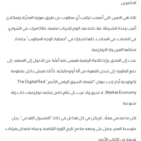
الحاضرين.
تلك هي الصين، التي أصبحت تراقب أي مطلوب عن طريق صورته المخزّنة رقميًا لدى
أقرب وحدة للشرطة. فلا حاجة بعد اليوم لتحريات مضنية، فالكاميرات في الشوارع،
في الباصات، في المحلات، كلها تشارك في “اصطياد الوجه المطلوب” بدقة لا
تخطئها العين ولا الخوارزمية.
عدت إلى الفندق، وإذا بالحياة الرقمية تهيمن عليه أيضًا: من الدخول إلى المصعد، إلى
دفع الفاتورة، إلى شحن القهوة من آلة أوتوماتيكية. كأنك تعيش داخل منظومة
تكنولوجية تُدار تحت عنوان “اقتصاد السوق الرقمي الأحمر” The Digital Red
Market Economy ، لا شرق ولا غرب، بل عالم خاص تحكمه خوارزميات ذات راية
شيوعية.
لكن ما صدمني فعلاً… لم يكن في كل هذا بل في ذلك “المتسول التقدمي”، رجل
متوسط العمر، يحمل على وجهه ملامح تاريخ الثورة الثقافية، وعيناه تنضحان بقراءات
قديمة من الكتاب الأحمر.