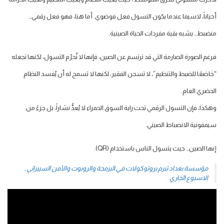
أحياناً، لاسيما عندما يكون التسول فعل فوضوي. أما هنا، فهو فعل رقمي…
منضبط… يشبه بقية مفردات الحياة الصينية.
فرغم الصورة الصارمة التي قد ترتسم عن الصين، فإنها لا تُحرّم التسول، لكنها تجعله
“خاضعًا للضبط والتنظيم”، لا تسجن الفقير، لكنها لا تسمح له أن يُفسد النظام
الحضري العام.
وهكذا، فإن التسول الرقمي تحت راية السوق الحمراء لا يُعدُّ نشاراً، بل جزءً من
سيمفونية الانضباط الصيني.
إنها الصين… حيث يتسول الناس باستخدام (QR).
مؤسسة بغداد تبرم بروتوكولات في البرمجة والروبوت والأمن السيبراني..
الاسبوع الجاري